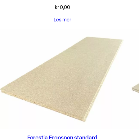
kr
0,00
Les mer
Forestia Ergospon standard