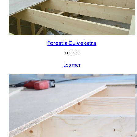
Forestia Gulv ekstra
kr
0,00
Les mer