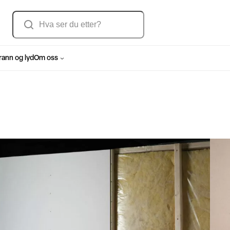
Søk
rann og lyd
Om oss