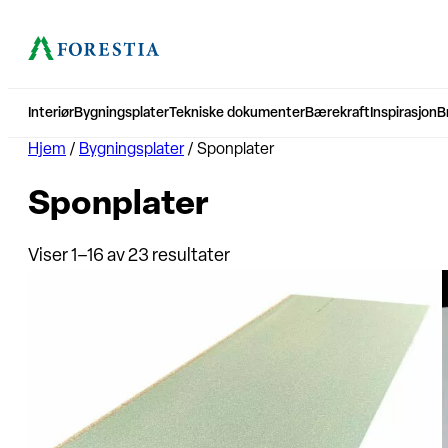
Interiør
Bygningsplater
Tekniske dokumenter
Bærekraft
Inspirasjon
B
Hjem
/
Bygningsplater
/ Sponplater
Sponplater
Viser 1–16 av 23 resultater