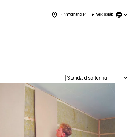
Finn forhandler
Velg språk