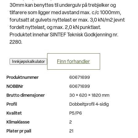
30mm kan benyttes til undergulv på trebjelker og
tilfarere som ligger med avstand max. c/c 1000mm,
forutsatt at gulvets nyttelast er max. 3,0 kN/m2 jevnt
fordelt nyttelast, og max. 2,0 kN punktlast.
Produktet innehar SINTEF Teknisk Godkjenning nr.
2280.
Innkjøpskalkulator
Finn forhandler
Produktnummer
60671699
NOBBNr
60671699
Brutto dimensjoner
30 × 620 × 1820 mm
Profil
Dobbeltprofil 4-sidig
Kvalitet
P5/P6
Klimaklasse
2
Plater pr pall
21