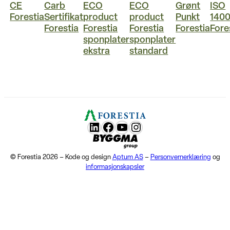
CE
Carb
ECO
ECO
Grønt
ISO
Forestia
Sertifikat
product
product
Punkt
1400
Forestia
Forestia
Forestia
Forestia
Fore
sponplater
sponplater
ekstra
standard
LunkedIn
Facebook
YouTube
Instagram
Byggma group
© Forestia 2026 – Kode og design
Aptum AS
–
Personvernerklæring
og
informasjonskapsler