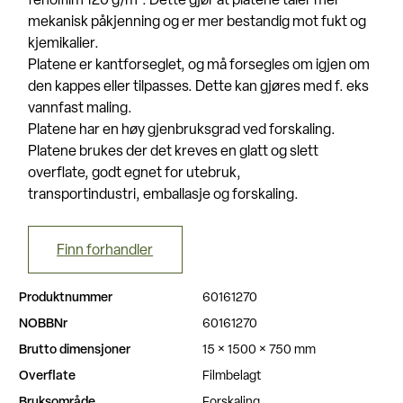
fenolfilm 120 g/m². Dette gjør at platene tåler mer
mekanisk påkjenning og er mer bestandig mot fukt og
kjemikalier.
Platene er kantforseglet, og må forsegles om igjen om
den kappes eller tilpasses. Dette kan gjøres med f. eks
vannfast maling.
Platene har en høy gjenbruksgrad ved forskaling.
Platene brukes der det kreves en glatt og slett
overflate, godt egnet for utebruk,
transportindustri, emballasje og forskaling.
Finn forhandler
Produktnummer
60161270
NOBBNr
60161270
Brutto dimensjoner
15 × 1500 × 750 mm
Overflate
Filmbelagt
Bruksområde
Forskaling