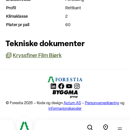
Profil
Rettkant
Klimaklasse
2
Plater pr pall
60
Tekniske dokumenter
Kryssfiner Film Bjørk
LunkedIn
Facebook
YouTube
Instagram
Byggma group
© Forestia 2026 – Kode og design
Aptum AS
–
Personvernerklæring
og
informasjonskapsler