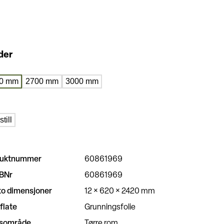
der
0 mm
2700 mm
3000 mm
still
duktnummer
60861969
BNr
60861969
to dimensjoner
12 × 620 × 2420 mm
flate
Grunningsfolie
ksområde
Tørre rom