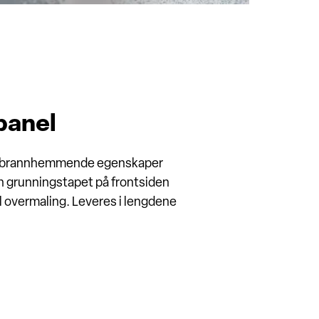
panel
med brannhemmende egenskaper
 en grunningstapet på frontsiden
il overmaling. Leveres i lengdene