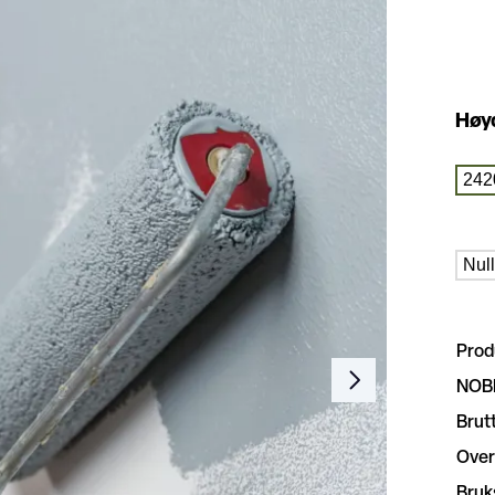
Høy
242
Null
Pro
NOB
Brut
Over
Bru