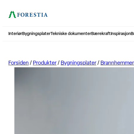
Interiør
Bygningsplater
Tekniske dokumenter
Bærekraft
Inspirasjon
B
Forsiden
/
Produkter
/
Bygningsplater
/
Brannhemmend