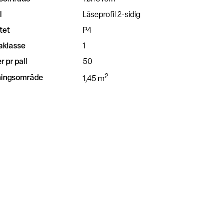
l
Låseprofil 2-sidig
tet
P4
aklasse
1
r pr pall
50
2
ingsområde
1,45 m