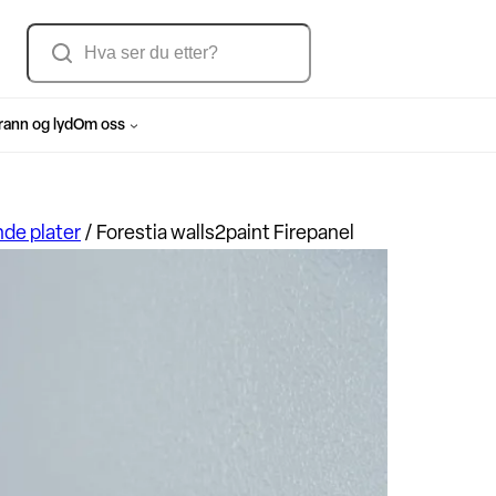
Søk
rann og lyd
Om oss
e plater
/
Forestia walls2paint Firepanel