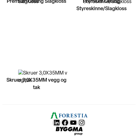
Premium Ceiling Slagkloss
Premium Ceiling
Styreskinne/Slagkloss
Skruer 3,0X35MM vegg og
tak
LunkedIn
Facebook
YouTube
Instagram
Byggma group