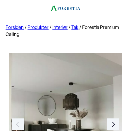
Forsiden
/
Produkter
/
Interiør
/
Tak
/
Forestia Premium
Ceiling