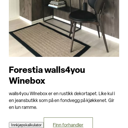
Forestia walls4you
Winebox
walls4you Winebox er en rustikk dekortapet. Like kul i
en jeansbutikk som på en fondvegg på kjøkkenet. Gir
en lun ramme.
Innkjøpskalkulator
Finn forhandler