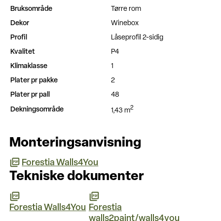
Bruksområde
Tørre rom
Dekor
Winebox
Profil
Låseprofil 2-sidig
Kvalitet
P4
Klimaklasse
1
Plater pr pakke
2
Plater pr pall
48
2
Dekningsområde
1,43 m
Monteringsanvisning
Forestia Walls4You
Tekniske dokumenter
Forestia Walls4You
Forestia
walls2paint/walls4you