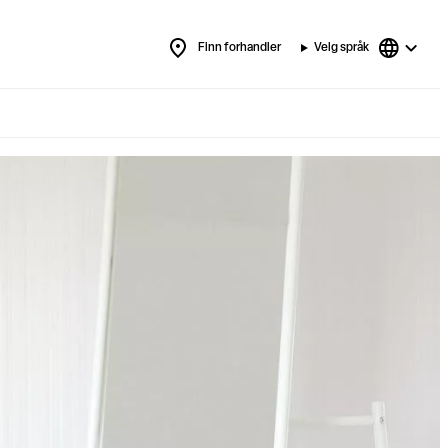
Finn forhandler
Velg språk