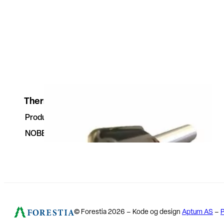
Thermogulv Notfres
Produktnummer
23614233
NOBBNr
23614233
© Forestia 2026 – Kode og design
Aptum AS
–
P