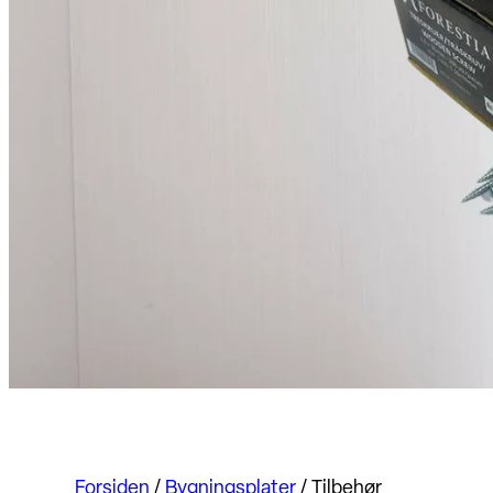
Forsiden
/
Bygningsplater
/
Tilbehør