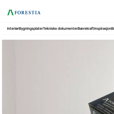
Hopp
til
innhold
Interiør
Bygningsplater
Tekniske dokumenter
Bærekraft
Inspirasjon
B