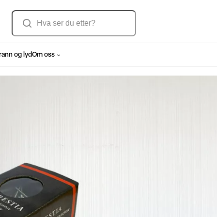
Søk
rann og lyd
Om oss