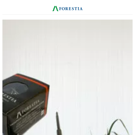
Hopp
til
innhold