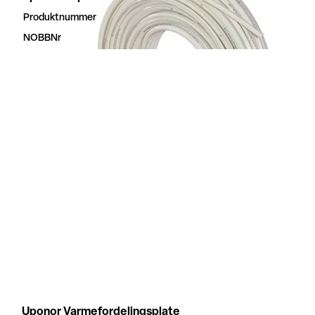
Produktnummer
41949422
NOBBNr
41949422
Uponor Varmefordelingsplate