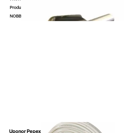
Produktnummer
23614233
NOBBNr
23614233
Uponor Pepex Q&E rør 17X2,0 Hvit