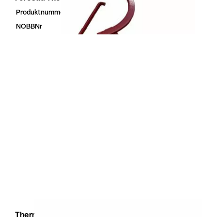
Produktnummer
42290163
NOBBNr
42290163
Thermogulv Notfres