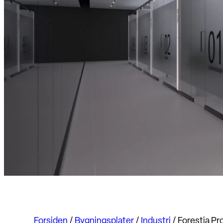
Forsiden
/
Bygningsplater
/
Industri
/
Forestia Pr