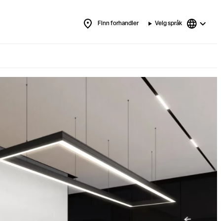
Finn forhandler
Velg språk