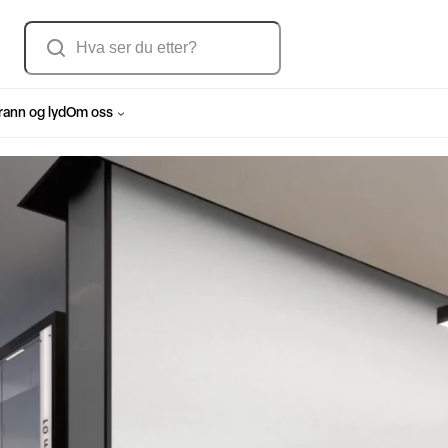
Søk
rann og lyd
Om oss