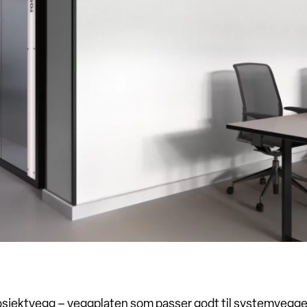
osjektvegg – veggplaten som passer godt til systemvegge