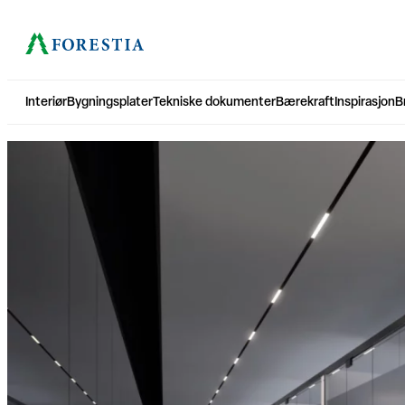
Hopp
til
innhold
Interiør
Bygningsplater
Tekniske dokumenter
Bærekraft
Inspirasjon
B