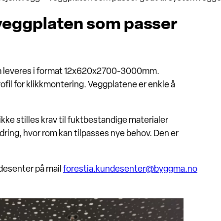
 veggplaten som passer
som leveres i format 12x620x2700-3000mm.
ofil for klikkmontering. Veggplatene er enkle å
ke stilles krav til fuktbestandige materialer
ndring, hvor rom kan tilpasses nye behov. Den er
ndesenter på mail
forestia.kundesenter@byggma.no