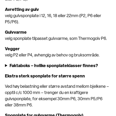
Avretting av gulv
velg gulvsponplate i 12, 16, 18 eller 22mm (P2, P6 eller
P5/P6).
Gulvvarme
velg sponplate tilpasset gulvvarme, som Thermogolv P6.
Vegger
velg P2 eller P4, avhengig av behov og bruksområde.
Faktaboks – hvilke sponplateklasser finnes?
Ekstra sterk sponplate for større spenn
Ved høy belastning eller større avstand mellom bjelkene –
opptil c/c 1000 mm – trenger du en kraftigere
gulvsponplate, for eksempel 30mm P6, 30mm P5/P6
eller 38mm P6.
Sponplate for gulvvarme (Thermogolv)