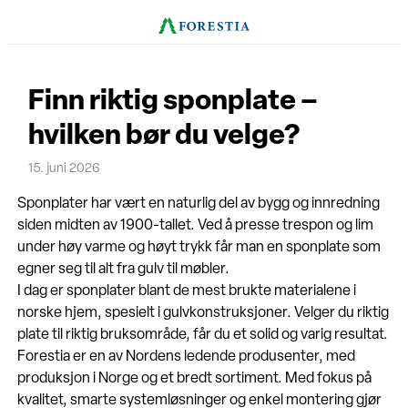
Hopp
til
innhold
Finn riktig sponplate –
hvilken bør du velge?
15. juni 2026
Sponplater har vært en naturlig del av bygg og innredning
siden midten av 1900-tallet. Ved å presse trespon og lim
under høy varme og høyt trykk får man en sponplate som
egner seg til alt fra gulv til møbler.
I dag er sponplater blant de mest brukte materialene i
norske hjem, spesielt i gulvkonstruksjoner. Velger du riktig
plate til riktig bruksområde, får du et solid og varig resultat.
Forestia er en av Nordens ledende produsenter, med
produksjon i Norge og et bredt sortiment. Med fokus på
kvalitet, smarte systemløsninger og enkel montering gjør