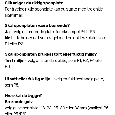
Slik velger du riktig sponplate
For å velge riktig sponplate kan du starte med tre enkle
spørsmål:
Skal sponplaten være bærende?
Ja
– velg en bærende plate, for eksempel P4 til P6.
Nei
– da holder det som regel med en enklere plate, som
P1 eller P2.
Skal sponplaten brukes i tørt eller fuktig miljø?
Tørt miljø
– velg en standardplate, som P1, P2, P4 eller
P6.
Utsatt eller fuktig miljø
– velg en fuktbestandig plate,
som P5.
Hva skal du bygge?
Bærende gulv
velg gulvsponplate i 18, 22, 25, 30 eller 38mm (vanligst P6
eller P5/P6).